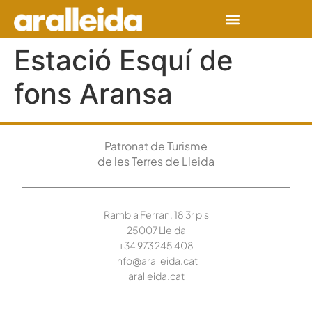
Estació Esquí de
fons Aransa
Patronat de Turisme
de les Terres de Lleida
Rambla Ferran, 18 3r pis
25007 Lleida
+34 973 245
408
info@aralleida.cat
aralleida.cat