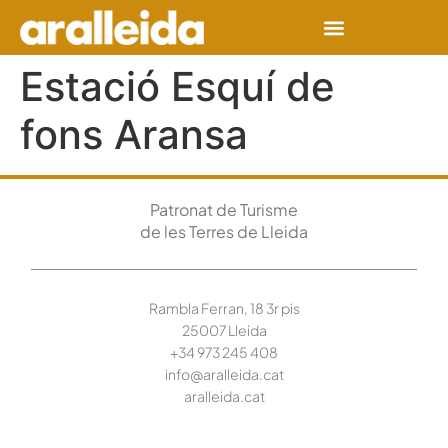
Estació Esquí de
fons Aransa
Patronat de Turisme
de les Terres de Lleida
Rambla Ferran, 18 3r pis
25007 Lleida
+34 973 245
408
info@aralleida.cat
aralleida.cat