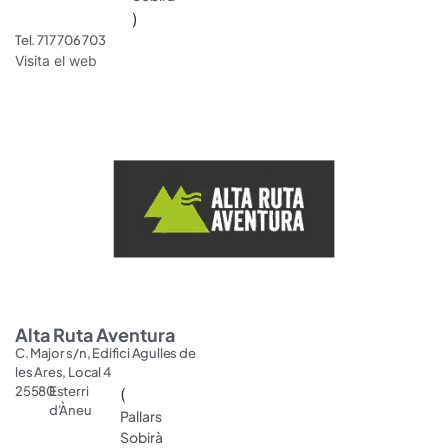
)
Tel. 717 706 703
Visita el web
Alta Ruta Aventura
C. Major s/n, Edifici Agulles de
les Ares, Local 4
25580
Esterri
(
d'Àneu
Pallars
Sobirà