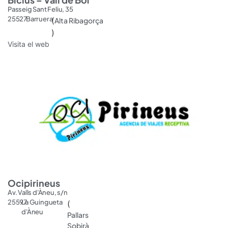
Passeig Sant Feliu, 35
25527
Barruera
(
Alta Ribagorça
)
Visita el web
Ocipirineus
Av. Valls d'Àneu, s/n
25597
La Guingueta
(
d'Àneu
Pallars
Sobirà