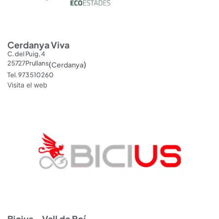
Cerdanya Viva
C. del Puig, 4
25727
Prullans
(
)
Cerdanya
Tel. 973 510 260
Visita el web
Bicius – Vall de Boí