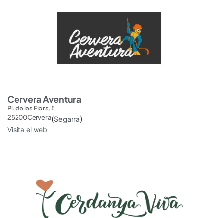
Cervera Aventura
Pl. de les Flors, 5
25200
Cervera
(
)
Segarra
Visita el web