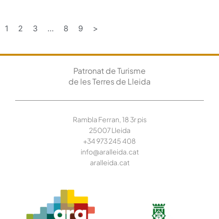
1
2
3
…
8
9
>
Patronat de Turisme
de les Terres de Lleida
Rambla Ferran, 18 3r pis
25007 Lleida
+34 973 245
408
info@aralleida.cat
aralleida.cat