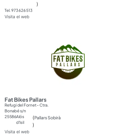
)
Tel. 973 626 513
Visita el web
Fat Bikes Pallars
Refugi del Fornet - Ctra.
Bonabé s/n
25586
Alós
(
Pallars Sobirà
d'Isil
)
Visita el web