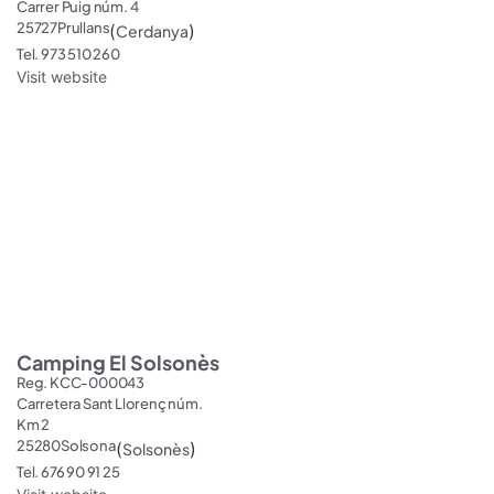
Carrer Puig núm. 4
25727
Prullans
(
)
Cerdanya
Tel. 973 510 260
Visit website
Camping El Solsonès
Reg. KCC-000043
Carretera Sant Llorenç núm.
Km 2
25280
Solsona
(
)
Solsonès
Tel. 676 90 91 25