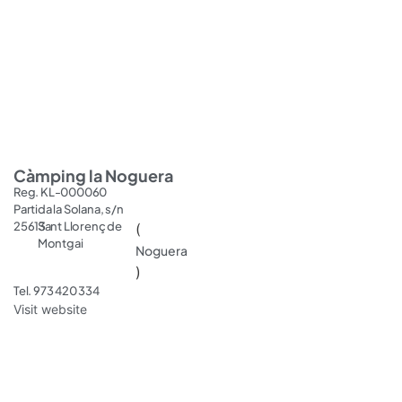
Càmping la Noguera
Reg. KL-000060
Partida la Solana, s/n
25613
Sant Llorenç de
(
Montgai
Noguera
)
Tel. 973 420 334
Visit website