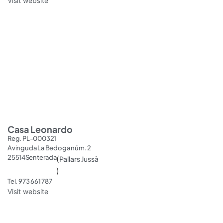
Visit website
Casa Leonardo
Reg. PL-000321
Avinguda La Bedoga núm. 2
25514
Senterada
(
Pallars Jussà
)
Tel. 973 661 787
Visit website