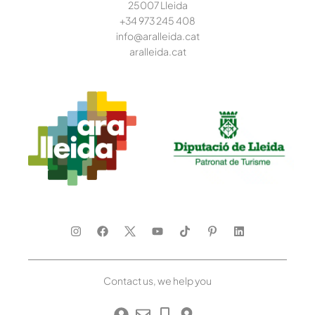
25007 Lleida
+34 973 245
408
info@aralleida.cat
aralleida.cat
Contact us, we help you