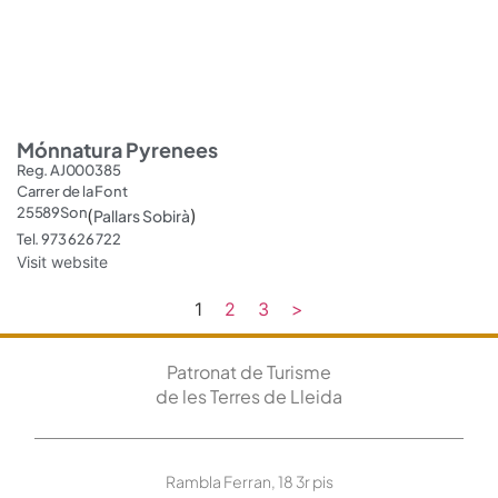
Mónnatura Pyrenees
Reg. AJ000385
Carrer de la Font
25589
Son
(
)
Pallars Sobirà
Tel. 973 626 722
Visit website
1
2
3
>
Patronat de Turisme
de les Terres de Lleida
Rambla Ferran, 18 3r pis