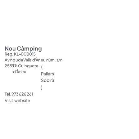
Nou Càmping
Reg. KL-000015
Avinguda Valls d'Àneu núm. s/n
25597
La Guingueta
(
d'Àneu
Pallars
Sobirà
)
Tel. 973 626 261
Visit website