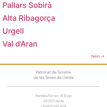
Pallars Sobirà
Alta Ribagorça
Urgell
Val d’Aran
Next
→
Patronat de Turisme
de les Terres de Lleida
Rambla Ferran, 18 3r pis
25007 Lleida
+34 973 245
408