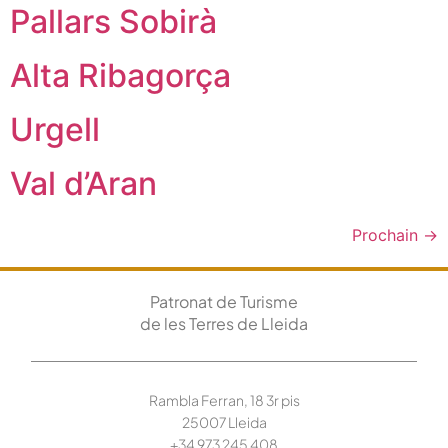
Pallars Sobirà
Alta Ribagorça
Urgell
Val d’Aran
Prochain
→
Patronat de Turisme
de les Terres de Lleida
Rambla Ferran, 18 3r pis
25007 Lleida
+34 973 245
408