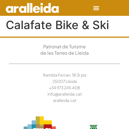
Calafate Bike & Ski
Patronat de Turisme
de les Terres de Lleida
Rambla Ferran, 18 3r pis
25007 Lleida
+34 973 245
408
info@aralleida.cat
aralleida.cat