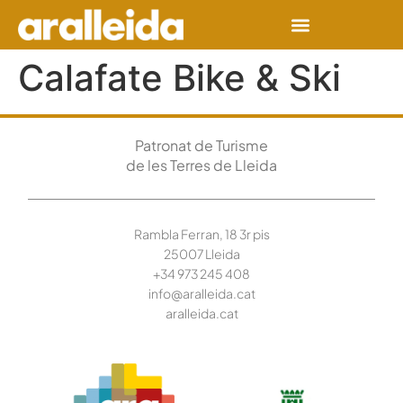
Calafate Bike & Ski
Patronat de Turisme
de les Terres de Lleida
Rambla Ferran, 18 3r pis
25007 Lleida
+34 973 245
408
info@aralleida.cat
aralleida.cat