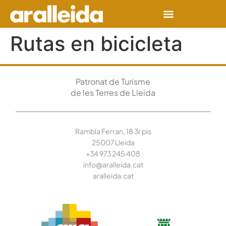
Rutas en bicicleta
Patronat de Turisme
de les Terres de Lleida
Rambla Ferran, 18 3r pis
25007 Lleida
+34 973 245
408
info@aralleida.cat
aralleida.cat