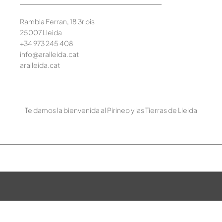
Rambla Ferran, 18 3r pis
25007 Lleida
+34 973 245
408
info@aralleida.cat
aralleida.cat
Te damos la bienvenida al Pirineo y las Tierras de Lleida