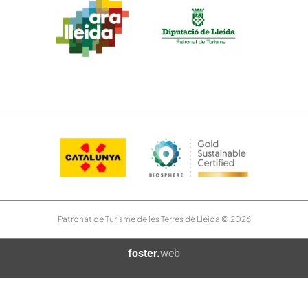
Patronat de Turisme de les Terres de Lleida © 2026
foster.
web