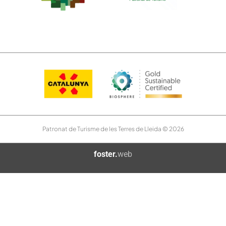
Patronat de Turisme de les Terres de Lleida © 2026
foster.
web