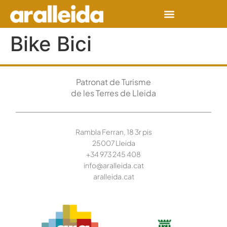
Bike Bici
Patronat de Turisme
de les Terres de Lleida
Rambla Ferran, 18 3r pis
25007 Lleida
+34 973 245
408
info@aralleida.cat
aralleida.cat