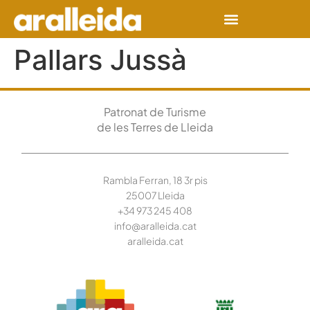
Pallars Jussà
Patronat de Turisme
de les Terres de Lleida
Rambla Ferran, 18 3r pis
25007 Lleida
+34 973 245
408
info@aralleida.cat
aralleida.cat