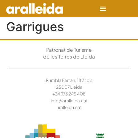
Garrigues
Patronat de Turisme
de les Terres de Lleida
Rambla Ferran, 18 3r pis
25007 Lleida
+34 973 245
408
info@aralleida.cat
aralleida.cat