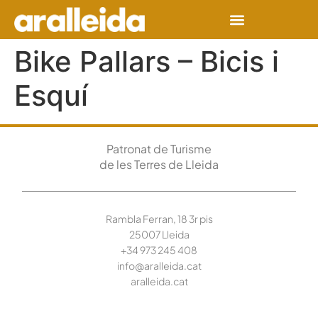
Bike Pallars – Bicis i
Esquí
Patronat de Turisme
de les Terres de Lleida
Rambla Ferran, 18 3r pis
25007 Lleida
+34 973 245
408
info@aralleida.cat
aralleida.cat