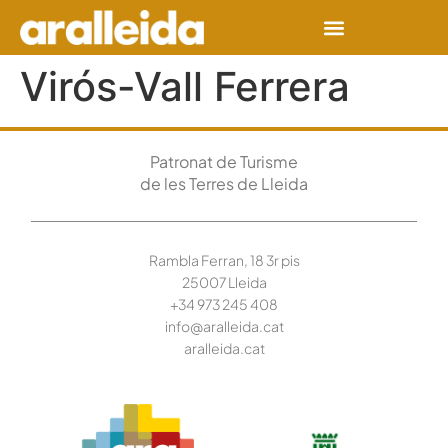
Virós-Vall Ferrera
Patronat de Turisme
de les Terres de Lleida
Rambla Ferran, 18 3r pis
25007 Lleida
+34 973 245
408
info@aralleida.cat
aralleida.cat