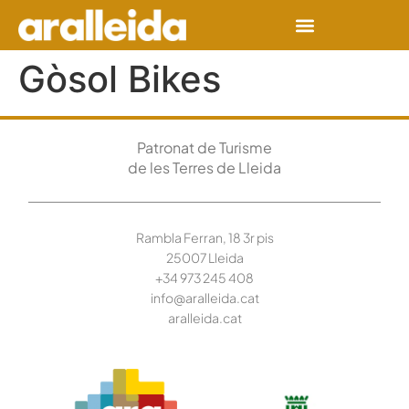
Gòsol Bikes
Patronat de Turisme
de les Terres de Lleida
Rambla Ferran, 18 3r pis
25007 Lleida
+34 973 245
408
info@aralleida.cat
aralleida.cat