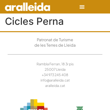
Cicles Perna
Patronat de Turisme
de les Terres de Lleida
Rambla Ferran, 18 3r pis
25007 Lleida
+34 973 245
408
info@aralleida.cat
aralleida.cat