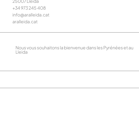
25007 Lleida
+34 973 245
408
info@aralleida.cat
aralleida.cat
Nous vous souhaitons la bienvenue dans les Pyrénées et au
Lleida