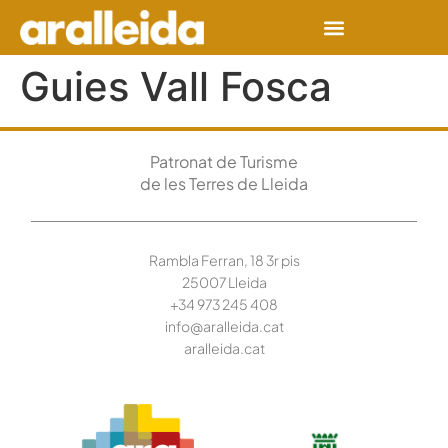
Guies Vall Fosca
Patronat de Turisme
de les Terres de Lleida
Rambla Ferran, 18 3r pis
25007 Lleida
+34 973 245
408
info@aralleida.cat
aralleida.cat