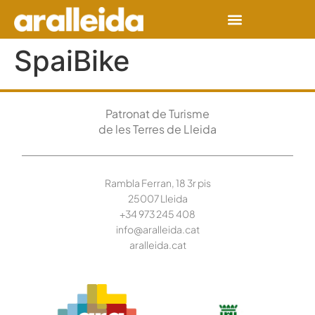
SpaiBike
Patronat de Turisme
de les Terres de Lleida
Rambla Ferran, 18 3r pis
25007 Lleida
+34 973 245
408
info@aralleida.cat
aralleida.cat