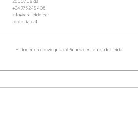
25007 Lleida
+34 973 245
408
info@aralleida.cat
aralleida.cat
Et donem la benvinguda al Pirineu i les Terres de Lleida