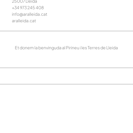
25007 Lleida
+34 973 245
408
info@aralleida.cat
aralleida.cat
Et donem la benvinguda al Pirineu i les Terres de Lleida