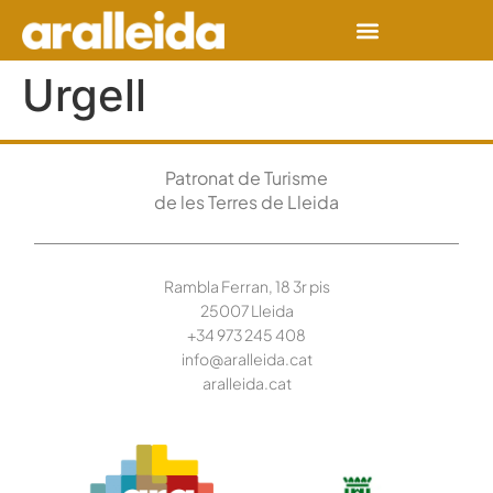
Urgell
Patronat de Turisme
de les Terres de Lleida
Rambla Ferran, 18 3r pis
25007 Lleida
+34 973 245
408
info@aralleida.cat
aralleida.cat