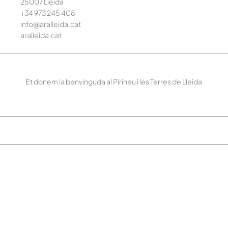
25007 Lleida
+34 973 245
408
info@aralleida.cat
aralleida.cat
Et donem la benvinguda al Pirineu i les Terres de Lleida