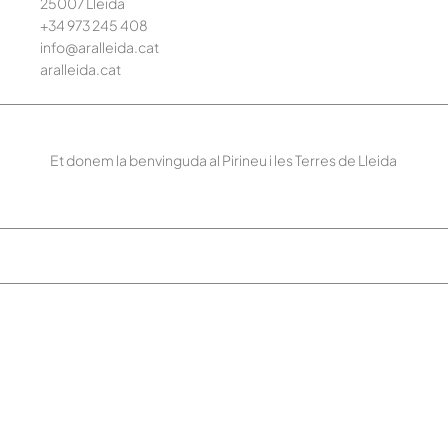
25007 Lleida
+34 973 245
408
info@aralleida.cat
aralleida.cat
Et donem la benvinguda al Pirineu i les Terres de Lleida