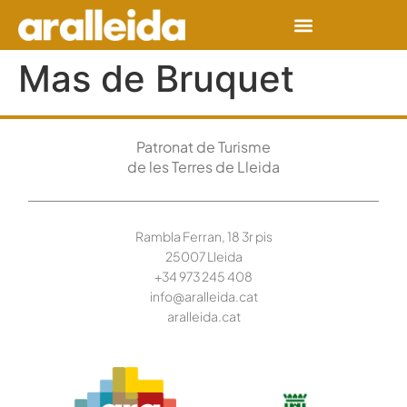
Mas de Bruquet
Patronat de Turisme
de les Terres de Lleida
Rambla Ferran, 18 3r pis
25007 Lleida
+34 973 245
408
info@aralleida.cat
aralleida.cat